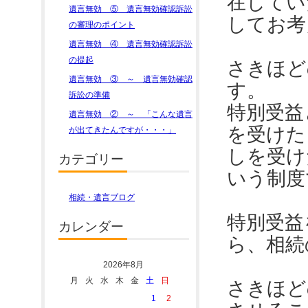
在してい
遺言無効 ⑤ 遺言無効確認訴訟
してお考
の審理のポイント
遺言無効 ④ 遺言無効確認訴訟
の提起
さきほど
遺言無効 ③ ～ 遺言無効確認
す。
訴訟の準備
特別受益
遺言無効 ② ～ 「こんな遺言
を受けた
が出てきたんですが・・・」
しを受け
カテゴリー
いう制度
相続・遺言ブログ
特別受益
カレンダー
ら、相続
2026年8月
月
火
水
木
金
土
日
さきほど
1
2