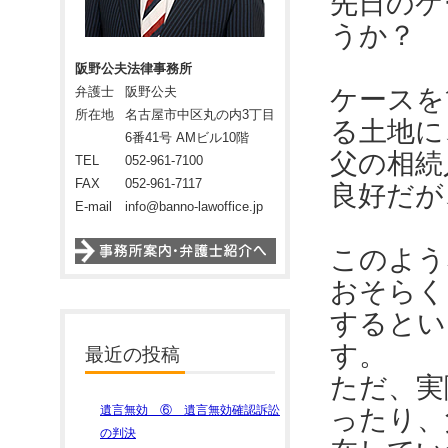
先日のケ
うか？
阪野公夫法律事務所
弁護士
阪野公夫
ケースを
所在地
名古屋市中区丸の内3丁目
る土地に
6番41号 AMビル10階
父の相続
TEL
052-961-7100
FAX
052-961-7117
良好だが
E-mail
info@banno-lawoffice.jp
このよう
おそらく
するとい
す。
最近の投稿
ただ、実
遺言無効 ⑥ 遺言無効確認訴訟
ったり、
の判決